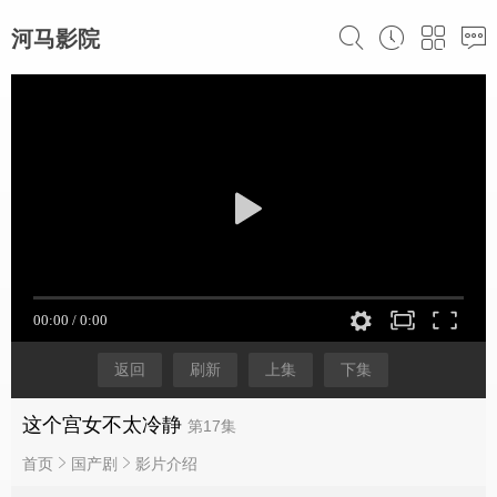
河马影院
返回
刷新
上集
下集
这个宫女不太冷静
第17集
首页
国产剧
影片介绍