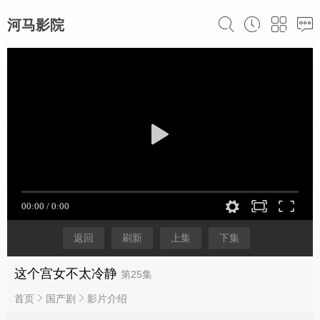
河马影院
返回
刷新
上集
下集
这个宫女不太冷静
第25集
首页
国产剧
影片介绍