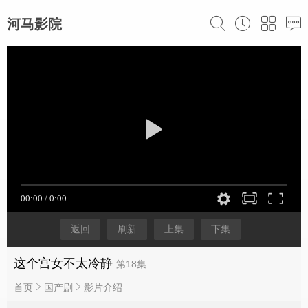
河马影院
返回
刷新
上集
下集
这个宫女不太冷静
第18集
首页
国产剧
影片介绍