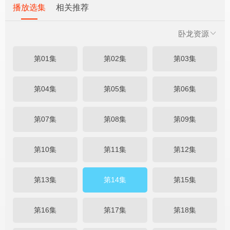
播放选集
相关推荐
卧龙资源
第01集
第02集
第03集
第04集
第05集
第06集
第07集
第08集
第09集
第10集
第11集
第12集
第13集
第14集
第15集
第16集
第17集
第18集