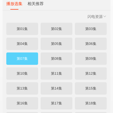
播放选集
相关推荐
闪电资源
第01集
第02集
第03集
第04集
第05集
第06集
第07集
第08集
第09集
第10集
第11集
第12集
第13集
第14集
第15集
第16集
第17集
第18集