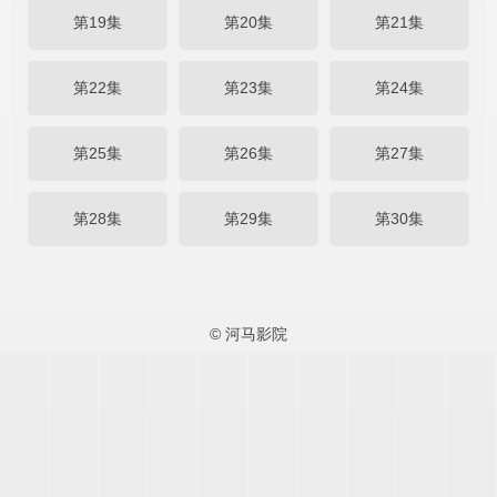
第19集
第20集
第21集
第22集
第23集
第24集
第25集
第26集
第27集
第28集
第29集
第30集
© 河马影院