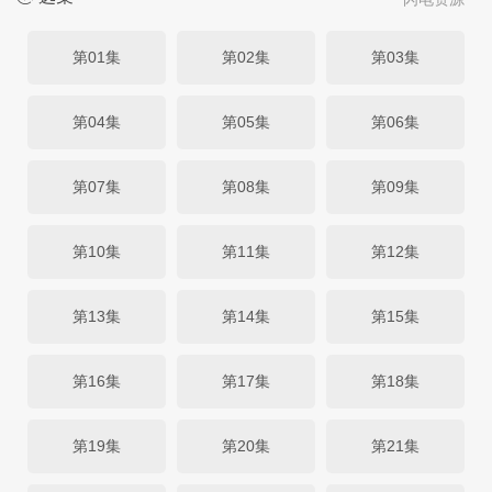
第01集
第02集
第03集
第04集
第05集
第06集
第07集
第08集
第09集
第10集
第11集
第12集
第13集
第14集
第15集
第16集
第17集
第18集
第19集
第20集
第21集