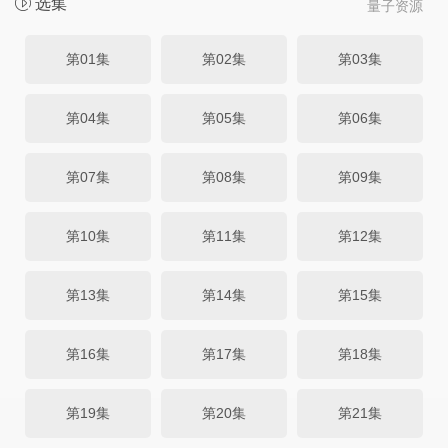
选集
量子资源
第01集
第02集
第03集
第04集
第05集
第06集
第07集
第08集
第09集
第10集
第11集
第12集
第13集
第14集
第15集
第16集
第17集
第18集
第19集
第20集
第21集