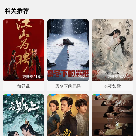
相关推荐
更新至21集
全26集
更新至第22集
御廷谣
凛冬下的罪恶
长夜如歌