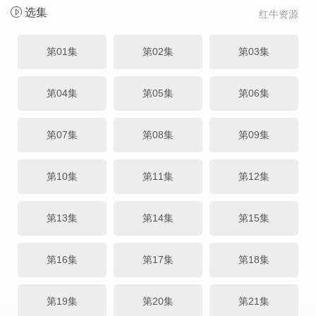
选集
红牛资源
第01集
第02集
第03集
第04集
第05集
第06集
第07集
第08集
第09集
第10集
第11集
第12集
第13集
第14集
第15集
第16集
第17集
第18集
第19集
第20集
第21集