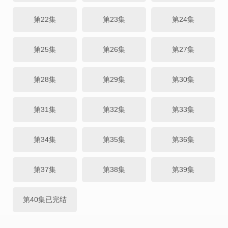
第22集
第23集
第24集
第25集
第26集
第27集
第28集
第29集
第30集
第31集
第32集
第33集
第34集
第35集
第36集
第37集
第38集
第39集
第40集已完结