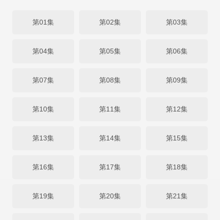
第01集
第02集
第03集
第04集
第05集
第06集
第07集
第08集
第09集
第10集
第11集
第12集
第13集
第14集
第15集
第16集
第17集
第18集
第19集
第20集
第21集