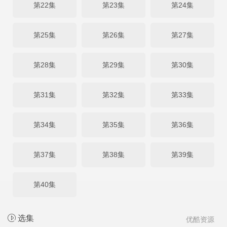
第22集
第23集
第24集
第25集
第26集
第27集
第28集
第29集
第30集
第31集
第32集
第33集
第34集
第35集
第36集
第37集
第38集
第39集
第40集
选集
优酷资源